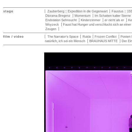
stage
Zauberberg :: Expedition in die Gegenwart
Faustus :: 15
Diorama Bregenz
Momentum
Im Schatten kalter Sterne
Endstation Sehnsucht
Kinderzimmer
er nicht als er
Ke
Woyzeck
Faust hat Hunger und verschluckt sich an einer
Zeugen
film / video
The Narrator‘s Space
Rukla
Frozen Conflict
Posten 
natürlich, ich sei ein Mensch
BRAUHAUS MITTE
Der Ein