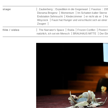
stage
Zauberberg :: Expedition in die Gegenwart
Faustus :: 15
Diorama Bregenz
Momentum
Im Schatten kalter Sterne
Endstation Sehnsucht
Kinderzimmer
er nicht als er
Ke
Woyzeck
Faust hat Hunger und verschluckt sich an einer
Zeugen
film / video
The Narrator‘s Space
Rukla
Frozen Conflict
Posten 
natürlich, ich sei ein Mensch
BRAUHAUS MITTE
Der Ein